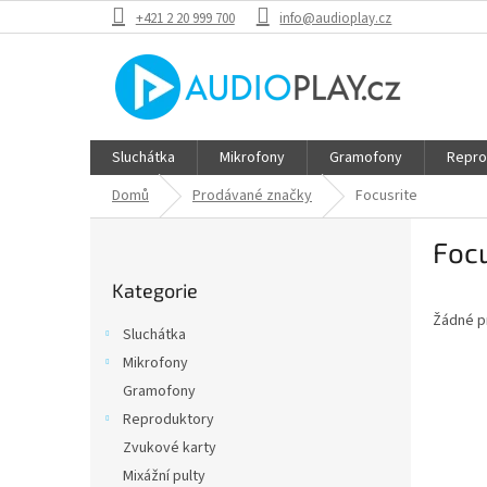
Přejít
+421 2 20 999 700
info@audioplay.cz
na
obsah
Sluchátka
Mikrofony
Gramofony
Repro
Domů
Prodávané značky
Focusrite
P
Focu
o
Přeskočit
s
Kategorie
kategorie
t
Žádné p
r
Sluchátka
a
Mikrofony
n
Gramofony
n
í
Reproduktory
p
Zvukové karty
a
Mixážní pulty