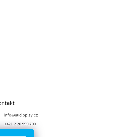
ontakt
info
@
audioplay.cz
+421 2 20 999 700
AudioPlay.cz