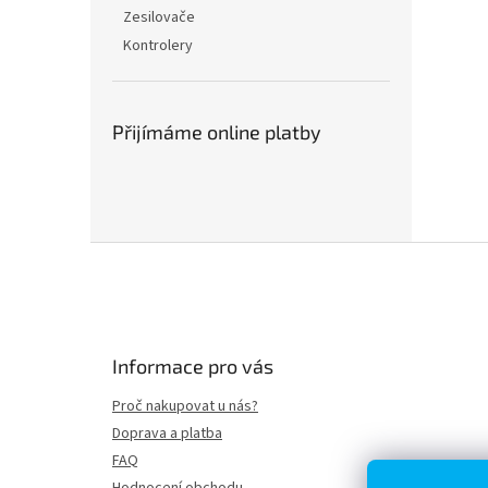
n
Zesilovače
e
Kontrolery
l
Přijímáme online platby
Z
á
p
a
t
Informace pro vás
í
Proč nakupovat u nás?
Doprava a platba
FAQ