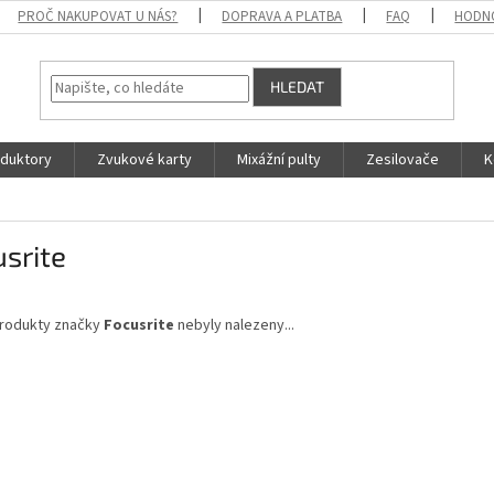
PROČ NAKUPOVAT U NÁS?
DOPRAVA A PLATBA
FAQ
HODN
HLEDAT
duktory
Zvukové karty
Mixážní pulty
Zesilovače
K
srite
rodukty značky
Focusrite
nebyly nalezeny...