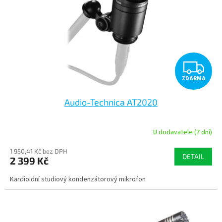
r
o
d
u
k
t
Z
ů
ZDARMA
D
Audio-Technica AT2020
A
R
U dodavatele (7 dní)
M
1 950,41 Kč bez DPH
DETAIL
2 399 Kč
A
Kardioidní studiový kondenzátorový mikrofon