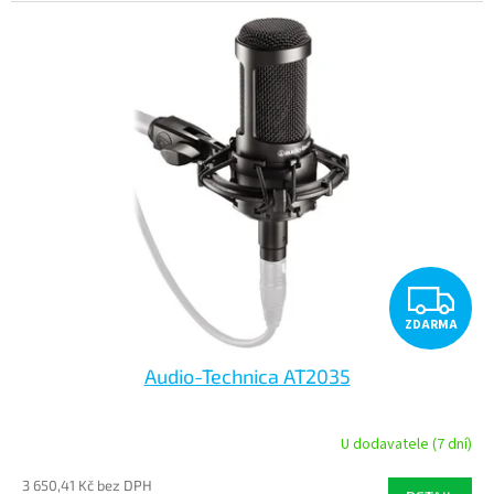
Z
ZDARMA
D
Audio-Technica AT2035
A
R
U dodavatele (7 dní)
M
3 650,41 Kč bez DPH