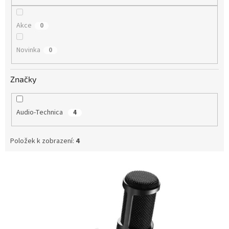
Akce
0
Novinka
0
Značky
Audio-Technica
4
Položek k zobrazení:
4
V
ý
p
i
s
p