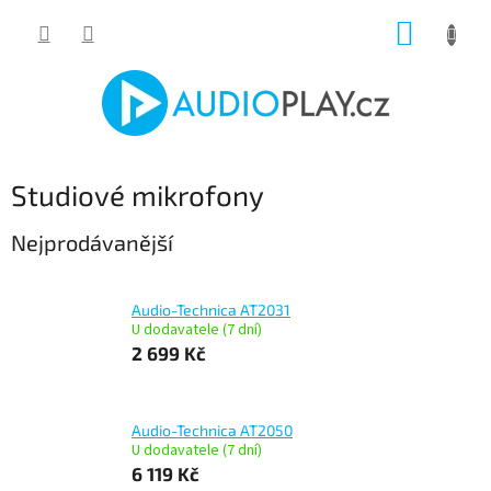
Přejít
NÁKUP
na
obsah
KOŠÍK
Studiové mikrofony
Nejprodávanější
Audio-Technica AT2031
U dodavatele (7 dní)
2 699 Kč
Audio-Technica AT2050
U dodavatele (7 dní)
6 119 Kč