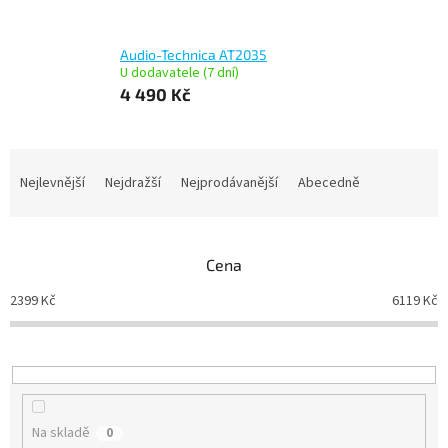
Audio-Technica AT2035
U dodavatele (7 dní)
4 490 Kč
Ř
a
Nejlevnější
Nejdražší
Nejprodávanější
Abecedně
z
e
n
Cena
í
p
2399
Kč
6119
Kč
r
o
d
u
k
t
Na skladě
0
ů