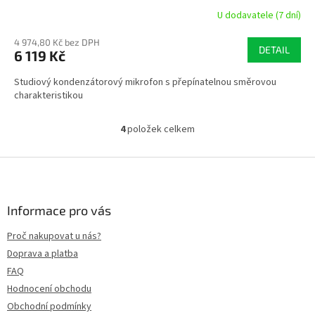
R
U dodavatele (7 dní)
M
4 974,80 Kč bez DPH
DETAIL
6 119 Kč
A
Studiový kondenzátorový mikrofon s přepínatelnou směrovou
charakteristikou
4
položek celkem
O
v
l
Z
á
á
d
p
a
a
Informace pro vás
c
t
í
Proč nakupovat u nás?
í
p
Doprava a platba
r
v
FAQ
k
Hodnocení obchodu
y
Obchodní podmínky
v