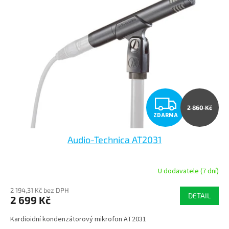
Z
2 860 Kč
ZDARMA
D
Audio-Technica AT2031
A
R
U dodavatele (7 dní)
M
2 194,31 Kč bez DPH
DETAIL
2 699 Kč
A
Kardioidní kondenzátorový mikrofon AT2031