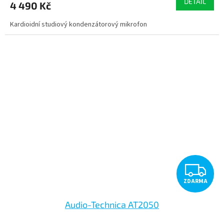
DETAIL
4 490 Kč
A
Kardioidní studiový kondenzátorový mikrofon
Z
ZDARMA
D
Audio-Technica AT2050
A