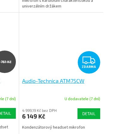
mikrofon s kardioidní charakteristikou a
univerzálním držákem
Z
 761 Kč
ZDARMA
D
W
Audio-Technica ATM75CW
A
R
e (7 dní)
U dodavatele (7 dní)
M
M
4 999,19 Kč bez DPH
DETAIL
DETAIL
6 149 Kč
A
adset
Kondenzátorový headset mikrofon