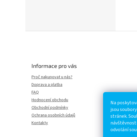
Z
á
p
a
t
Informace pro vás
í
Proč nakupovat u nás?
Doprava a platba
FAQ
Hodnocení obchodu
Na poskytová
Obchodní podmínky
jsou soubory
Ochrana osobních údajů
stránek. So
návštěvnosti
Kontakty
odvolání sou