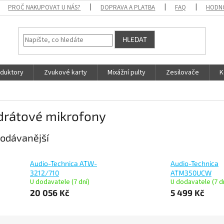
PROČ NAKUPOVAT U NÁS?
DOPRAVA A PLATBA
FAQ
HODN
HLEDAT
duktory
Zvukové karty
Mixážní pulty
Zesilovače
K
drátové mikrofony
odávanější
Audio-Technica ATW-
Audio-Technica
3212/710
ATM350UCW
U dodavatele (7 dní)
U dodavatele (7 d
20 056 Kč
5 499 Kč