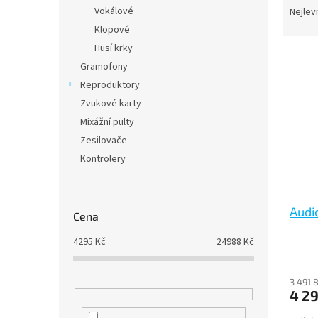
n
a
Vokálové
Nejlev
e
z
Klopové
l
e
Husí krky
V
n
Gramofony
ý
í
Reproduktory
p
p
i
r
Zvukové karty
s
o
Mixážní pulty
p
d
Zesilovače
r
u
Kontrolery
o
k
d
t
u
ů
Audi
k
Cena
t
4295
Kč
24988
Kč
ů
3 491,
4 29