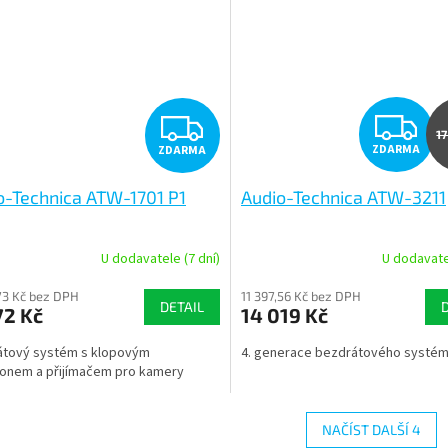
Z
Z
1
ZDARMA
ZDARMA
D
D
o-Technica ATW-1701 P1
Audio-Technica ATW-3211
A
A
R
R
U dodavatele (7 dní)
U dodavatel
M
73 Kč bez DPH
11 397,56 Kč bez DPH
DETAIL
72 Kč
14 019 Kč
A
A
átový systém s klopovým
4. generace bezdrátového systé
onem a přijímačem pro kamery
NAČÍST DALŠÍ 4