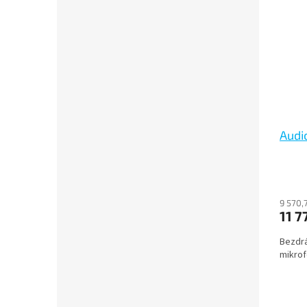
Audi
9 570,
11 7
Bezdr
mikrof