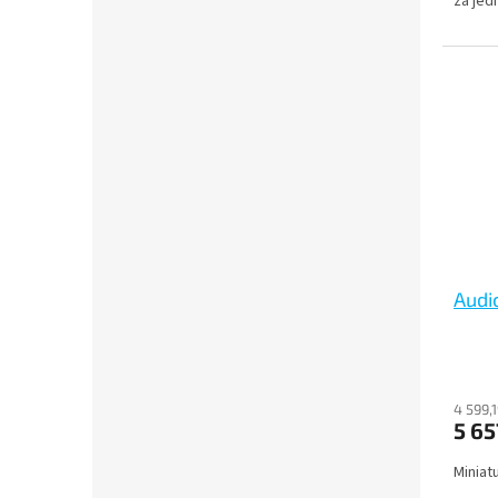
za jed
Audi
4 599,
5 65
Miniat