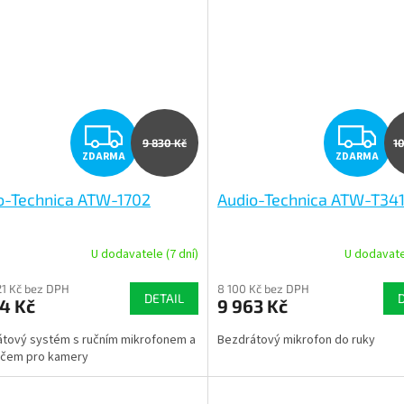
Z
Z
9 830 Kč
1
ZDARMA
ZDARMA
D
D
o-Technica ATW-1702
Audio-Technica ATW-T34
A
A
R
R
U dodavatele (7 dní)
U dodavatel
M
21 Kč bez DPH
8 100 Kč bez DPH
DETAIL
4 Kč
9 963 Kč
A
A
tový systém s ručním mikrofonem a
Bezdrátový mikrofon do ruky
ačem pro kamery