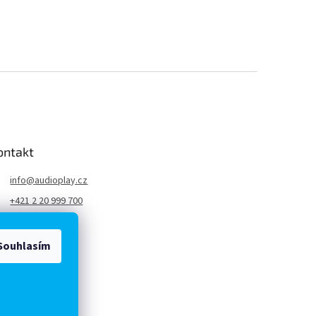
ontakt
info
@
audioplay.cz
+421 2 20 999 700
AudioPlay.cz
AudioPlay.cz
Souhlasím