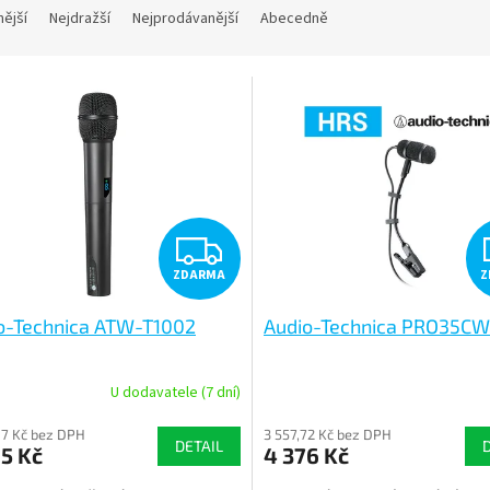
nější
Nejdražší
Nejprodávanější
Abecedně
Z
ZDARMA
Z
D
o-Technica ATW-T1002
Audio-Technica PRO35CW
A
R
U dodavatele (7 dní)
M
87 Kč bez DPH
3 557,72 Kč bez DPH
DETAIL
5 Kč
4 376 Kč
A