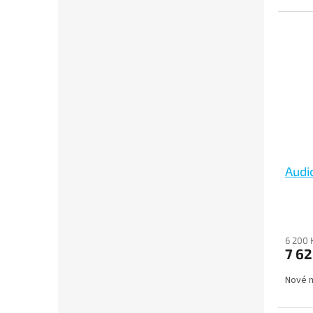
Audi
6 200 
7 62
Nové m