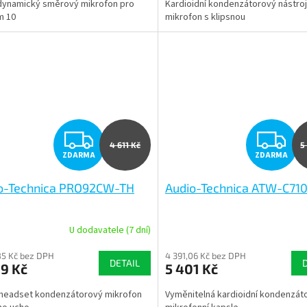
dynamický směrový mikrofon pro
Kardioidní kondenzátorový nástro
m 10
mikrofon s klipsnou
Z
Z
4 611 Kč
5
ZDARMA
ZDARMA
D
D
o-Technica PRO92CW-TH
Audio-Technica ATW-C71
A
A
R
R
U dodavatele (7 dní)
M
85 Kč bez DPH
4 391,06 Kč bez DPH
DETAIL
9 Kč
5 401 Kč
A
A
 headset kondenzátorový mikrofon
Vyměnitelná kardioidní kondenzát