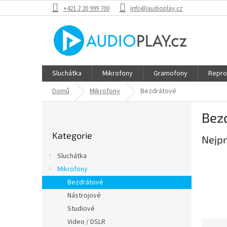
Přejít
+421 2 20 999 700
info@audioplay.cz
na
obsah
Sluchátka
Mikrofony
Gramofony
Repro
Domů
Mikrofony
Bezdrátové
P
Bez
o
Přeskočit
s
Kategorie
kategorie
Nejpr
t
r
Sluchátka
a
Mikrofony
n
Bezdrátové
n
í
Nástrojové
p
Studiové
a
Video / DSLR
Ř