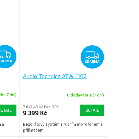
Z
Z
DARMA
ZDARMA
D
D
Audio-Technica ATW-1102
A
A
R
R
e (7 dní)
U dodavatele (7 dní)
M
M
7 641,46 Kč bez DPH
DETAIL
DETAIL
9 399 Kč
A
A
 a
Bezdrátový systém s ručním mikrofonem a
přijímačem