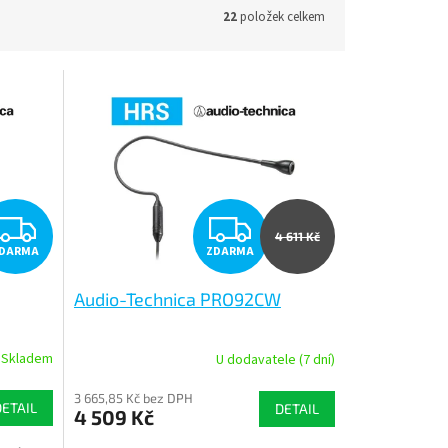
22
položek celkem
Z
Z
4 611 Kč
DARMA
ZDARMA
D
D
Audio-Technica PRO92CW
A
A
R
R
Skladem
U dodavatele (7 dní)
M
M
3 665,85 Kč bez DPH
DETAIL
DETAIL
4 509 Kč
A
A