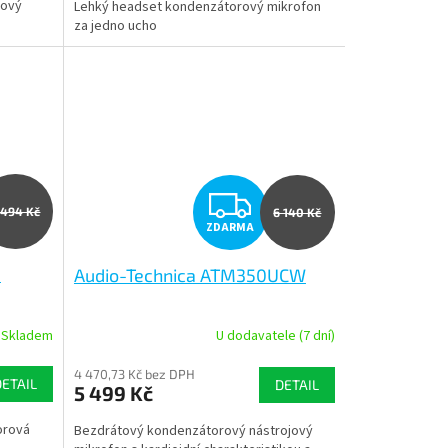
jový
Lehký headset kondenzátorový mikrofon
za jedno ucho
Z
 494 Kč
6 140 Kč
ZDARMA
D
0
Audio-Technica ATM350UCW
A
R
Skladem
U dodavatele (7 dní)
M
M
4 470,73 Kč bez DPH
DETAIL
DETAIL
5 499 Kč
A
orová
Bezdrátový kondenzátorový nástrojový