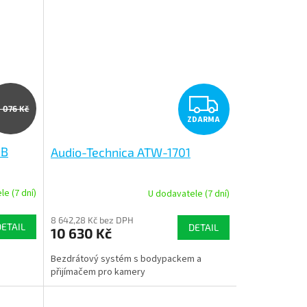
Z
0 076 Kč
ZDARMA
D
1B
Audio-Technica ATW-1701
A
R
e (7 dní)
U dodavatele (7 dní)
M
M
8 642,28 Kč bez DPH
DETAIL
DETAIL
10 630 Kč
A
Bezdrátový systém s bodypackem a
přijímačem pro kamery