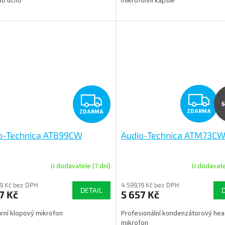
no ucho
mikrofonní kapsle
Z
Z
5
ZDARMA
ZDARMA
D
D
o-Technica AT899CW
Audio-Technica ATM73C
A
A
R
R
U dodavatele (7 dní)
U dodavatel
M
19 Kč bez DPH
4 599,19 Kč bez DPH
DETAIL
7 Kč
5 657 Kč
A
A
urní klopový mikrofon
Profesionální kondenzátorový he
mikrofon