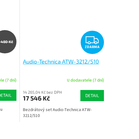
Z
7 480 Kč
ZDARMA
D
Audio-Technica ATW-3212/510
A
R
e (7 dní)
U dodavatele (7 dní)
M
M
14 265,04 Kč bez DPH
DETAIL
DETAIL
17 546 Kč
A
mu
Bezdrátový set Audio-Technica ATW-
3212/510