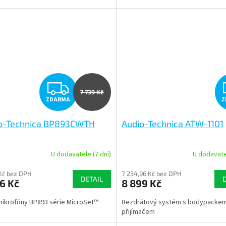
Z
7 739 Kč
ZDARMA
Z
D
o-Technica BP893CWTH
Audio-Technica ATW-1101
A
R
U dodavatele (7 dní)
U dodavatel
M
Kč bez DPH
7 234,96 Kč bez DPH
DETAIL
6 Kč
8 899 Kč
A
ikrofóny BP893 série MicroSet™
Bezdrátový systém s bodypackem
přijímačem