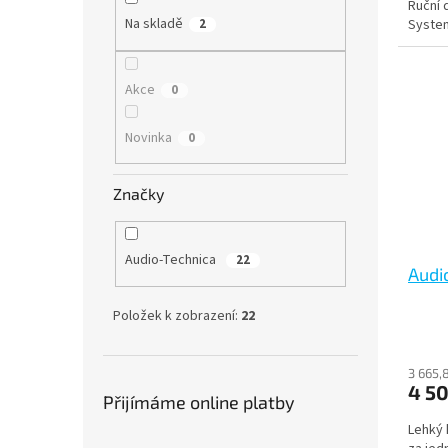
Ruční 
Na skladě
Syste
2
Akce
0
Novinka
0
Značky
Audio-Technica
22
Audi
Položek k zobrazení:
22
3 665,
4 50
Přijímáme online platby
Lehký