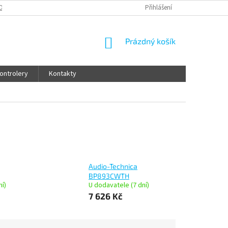
OCENÍ OBCHODU
OBCHODNÍ PODMÍNKY
Přihlášení
OCHRANA OSOBNÍCH ÚDAJ
NÁKUPNÍ
Prázdný košík
KOŠÍK
ontrolery
Kontakty
Audio-Technica
BP893CWTH
ní)
U dodavatele (7 dní)
7 626 Kč