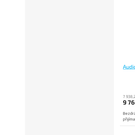
Audi
7 938,
9 76
Bezdrá
přijím