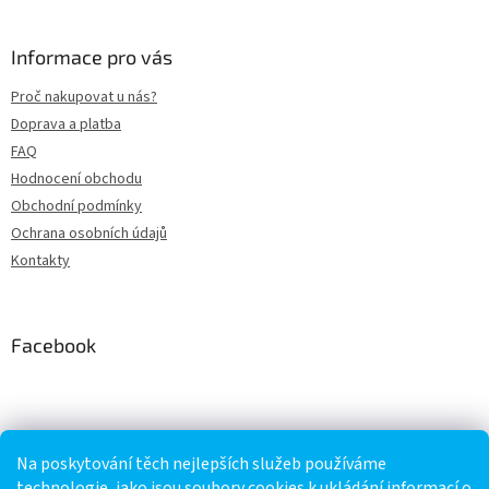
á
p
a
Informace pro vás
t
Proč nakupovat u nás?
í
Doprava a platba
FAQ
Hodnocení obchodu
Obchodní podmínky
Ochrana osobních údajů
Kontakty
Facebook
Kontakt
Na poskytování těch nejlepších služeb používáme
technologie, jako jsou soubory cookies k ukládání informací o