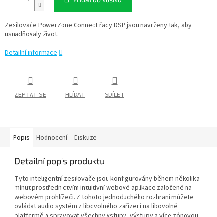
Zesilovače PowerZone Connect řady DSP jsou navrženy tak, aby
usnadňovaly život.
Detailní informace
ZEPTAT SE
HLÍDAT
SDÍLET
Popis
Hodnocení
Diskuze
Detailní popis produktu
Tyto inteligentní zesilovače jsou konfigurovány během několika
minut prostřednictvím intuitivní webové aplikace založené na
webovém prohlížeči. Z tohoto jednoduchého rozhraní můžete
ovládat audio systém z libovolného zařízení na libovolné
platformě a spravovat všechny vstupy, výstupy a více zónovou