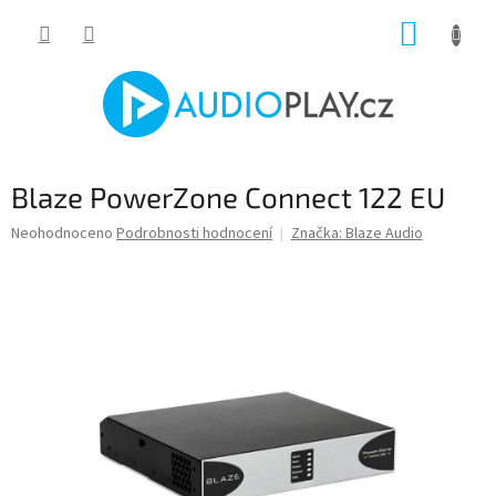
Přejít
NÁKUP
na
obsah
KOŠÍK
Blaze PowerZone Connect 122 EU
Průměrné
Neohodnoceno
Podrobnosti hodnocení
Značka:
Blaze Audio
hodnocení
produktu
je
0,0
z
5
hvězdiček.