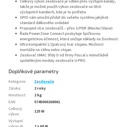
Celkový výkon zesilovače je sdílen přes výstupní kanály,
takže je možné použít výkon zesilovače na těch
výstupních kanálech, kde je to potřeba
GPIO vám umožní přidat do vašeho systému jakýkoli
standard dálkového ovládání
Propojení více zesilovačů – přes S/PDIF (Master/Slave)
Řada PowerZone Connect poskytuje špičkovou
energetickou účinnost, která snižuje náklady na životnost.
Ultra kompaktní 1/2palcový tvar stojanu. Možnost
montáže na stěnu nebo stojan.
Zesilovač UMAC třídy D od firmy Pascal s mimořádně
spolehlivými moduly zesilovače U-PRO.
Doplňkové parametry
Kategorie
:
Zesilovače
Záruka
:
2 roky
Hmotnost
:
2 kg
EAN
:
5745000268061
Celkový
125 W
výkon
:
Výstupní
výkon @
2 x 60 W