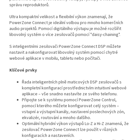
správu reproduktorů.
Ultra kompaktní velikost a flexibilní výkon znamenají, že
PowerZone Connect je ideální volbou pro mnoho komerčních
audio projektů. Pomocí digitálního výstupu je možné rozšířit
libovolný systém o více zesilovačů pomocí "daisy-chaining".
S inteligentními zesilovači PowerZone Connect DSP můžete
nastavit a nakonfigurovat libovolný systém pomocí chytré
webové aplikace v mobilu, tabletu nebo počítači.
Klíčové prvky
Řada inteligentních plně maticových DSP zesilovačů s
kompletní konfigurací prostřednictvím intuitivní webové
aplikace – vše snadno nastavíte ze svého telefonu.
Připojte se k systému pomocí PowerZone Control,
pomocí kterého můžete konfigurovat celý systém –
vstupní a výstupní kanály, nastavení poslechových zón,
ekvalizér, routování a mnoho dalšího.
Optimální hybridní výkon výstupů Lo-Z a Hi-Z znamená, že
zesilovač PowerZone Connect lze použít v různých
konfiguracích a nastaveních.