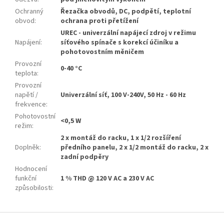
Ochranný
Řezačka obvodů, DC, podpětí, teplotní
obvod
:
ochrana proti přetížení
UREC - univerzální napájecí zdroj v režimu
Napájení
:
síťového spínače s korekcí účiníku a
pohotovostním měničem
Provozní
0-40 °C
teplota
:
Provozní
napětí /
Univerzální síť, 100 V-240V, 50 Hz - 60 Hz
frekvence
:
Pohotovostní
<0,5 W
režim
:
2 x montáž do racku, 1 x 1/2 rozšíření
Doplněk
:
předního panelu, 2 x 1/2 montáž do racku, 2 x
zadní podpěry
Hodnocení
funkční
1 % THD @ 120 V AC a 230 V AC
způsobilosti
:
Z