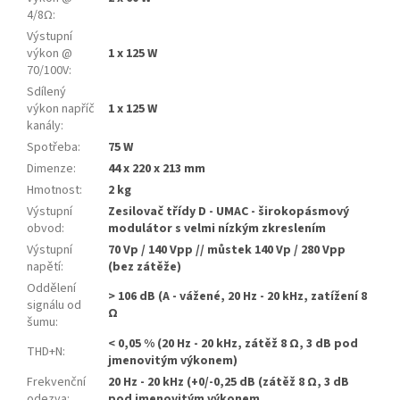
4/8Ω
:
Výstupní
výkon @
1 x 125 W
70/100V
:
Sdílený
výkon napříč
1 x 125 W
kanály
:
Spotřeba
:
75 W
Dimenze
:
44 x 220 x 213 mm
Hmotnost
:
2 kg
Výstupní
Zesilovač třídy D - UMAC - širokopásmový
obvod
:
modulátor s velmi nízkým zkreslením
Výstupní
70 Vp / 140 Vpp // můstek 140 Vp / 280 Vpp
napětí
:
(bez zátěže)
Oddělení
> 106 dB (A - vážené, 20 Hz - 20 kHz, zatížení 8
signálu od
Ω
šumu
:
< 0,05 % (20 Hz - 20 kHz, zátěž 8 Ω, 3 dB pod
THD+N
:
jmenovitým výkonem)
Frekvenční
20 Hz - 20 kHz (+0/-0,25 dB (zátěž 8 Ω, 3 dB
odezva
:
pod jmenovitým výkonem