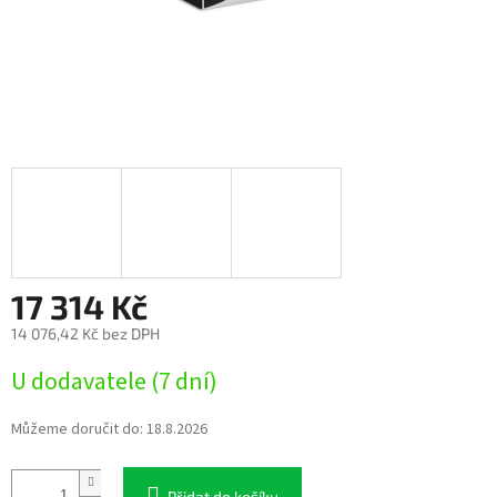
17 314 Kč
14 076,42 Kč bez DPH
Měrná
U dodavatele (7 dní)
cena:
Můžeme doručit do:
18.8.2026
Přidat do košíku