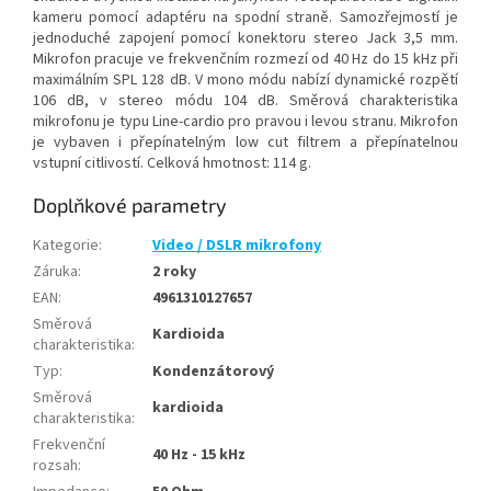
kameru pomocí adaptéru na spodní straně. Samozřejmostí je
jednoduché zapojení pomocí konektoru stereo Jack 3,5 mm.
Mikrofon pracuje ve frekvenčním rozmezí od 40 Hz do 15 kHz při
maximálním SPL 128 dB. V mono módu nabízí dynamické rozpětí
106 dB, v stereo módu 104 dB. Směrová charakteristika
mikrofonu je typu Line-cardio pro pravou i levou stranu. Mikrofon
je vybaven i přepínatelným low cut filtrem a přepínatelnou
vstupní citlivostí. Celková hmotnost: 114 g.
Doplňkové parametry
Kategorie
:
Video / DSLR mikrofony
Záruka
:
2 roky
EAN
:
4961310127657
Směrová
Kardioida
charakteristika
:
Typ
:
Kondenzátorový
Směrová
kardioida
charakteristika
:
Frekvenční
40 Hz - 15 kHz
rozsah
: