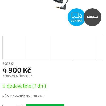
Z
5 012 Kč
ZDARMA
D
A
R
M
A
5 012 Kč
4 900 Kč
3 983,74 Kč bez DPH
Měrná
U dodavatele (7 dní)
cena:
Můžeme doručit do:
19.8.2026