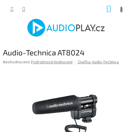
Přejít
NÁKUP
na
obsah
KOŠÍK
Audio-Technica AT8024
Průměrné
Neohodnoceno
Podrobnosti hodnocení
Značka:
Audio-Technica
hodnocení
produktu
je
0,0
z
5
hvězdiček.