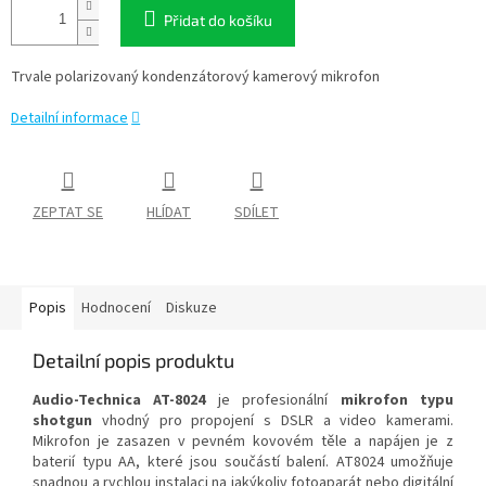
Přidat do košíku
Trvale polarizovaný kondenzátorový kamerový mikrofon
Detailní informace
ZEPTAT SE
HLÍDAT
SDÍLET
Popis
Hodnocení
Diskuze
Detailní popis produktu
Audio-Technica AT-8024
je profesionální
mikrofon typu
shotgun
vhodný pro propojení s DSLR a video kamerami.
Mikrofon je zasazen v pevném kovovém těle a napájen je z
baterií typu AA, které jsou součástí balení. AT8024 umožňuje
snadnou a rychlou instalaci na jakýkoliv fotoaparát nebo digitální