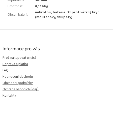
Impedance
:
50 Ohm
Hmotnost
:
0,114 kg
mikrofon, baterie, 2x protivětrný kryt
Obsah balení
:
(molitanový/chlupatý)
Z
á
p
a
Informace pro vás
t
Proč nakupovat u nás?
í
Doprava a platba
FAQ
Hodnocení obchodu
Obchodní podmínky
Ochrana osobních údajů
Kontakty