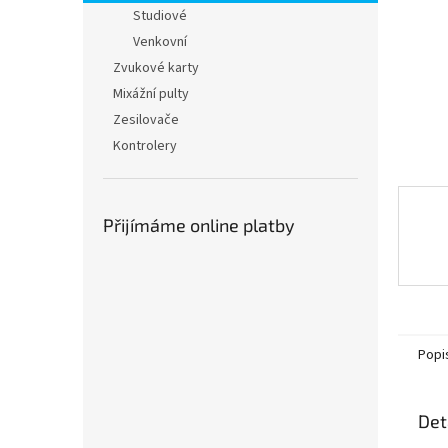
n
Studiové
e
Venkovní
l
Zvukové karty
Mixážní pulty
Zesilovače
Kontrolery
Přijímáme online platby
Popi
Det