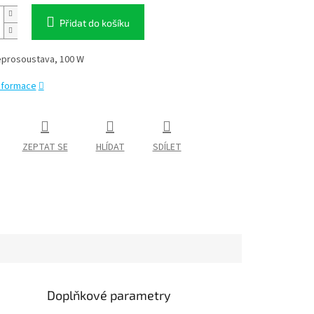
Přidat do košíku
reprosoustava, 100 W
informace
ZEPTAT SE
HLÍDAT
SDÍLET
Doplňkové parametry