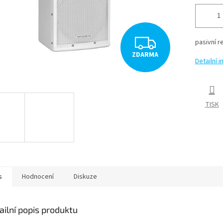
Z
pasivní 
ZDARMA
D
Detailní 
A
R
TISK
M
A
s
Hodnocení
Diskuze
ailní popis produktu