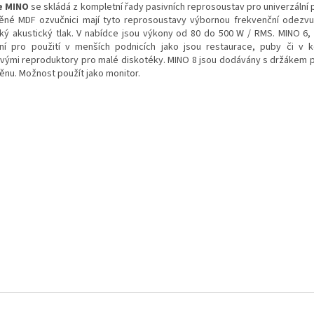
e MINO
se skládá z kompletní řady pasivních reprosoustav pro univerzální p
ěné MDF ozvučnici mají tyto reprosoustavy výbornou frekvenční odezvu
ký akustický tlak. V nabídce jsou výkony od 80 do 500 W / RMS. MINO 6, 
lní pro použití v menších podnicích jako jsou restaurace, puby či v 
vými reproduktory pro malé diskotéky. MINO 8 jsou dodávány s držákem pr
těnu. Možnost použít jako monitor.