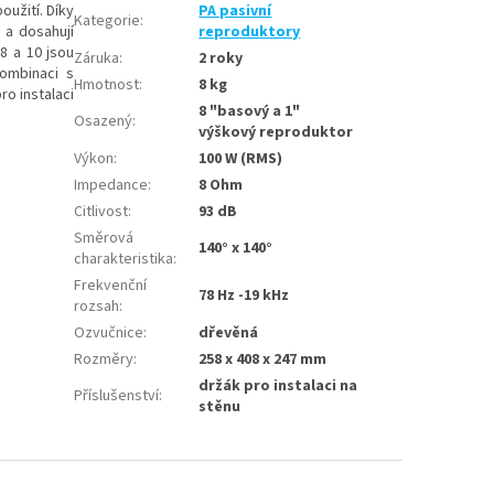
oužití. Díky
PA pasivní
Kategorie
:
 a dosahují
reproduktory
8 a 10 jsou
Záruka
:
2 roky
kombinaci s
Hmotnost
:
8 kg
o instalaci
8 "basový a 1"
Osazený
:
výškový reproduktor
Výkon
:
100 W (RMS)
Impedance
:
8 Ohm
Citlivost
:
93 dB
Směrová
140° x 140°
charakteristika
:
Frekvenční
78 Hz -19 kHz
rozsah
:
Ozvučnice
:
dřevěná
Rozměry
:
258 x 408 x 247 mm
držák pro instalaci na
Příslušenství
:
stěnu