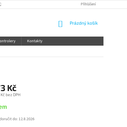
OCENÍ OBCHODU
OBCHODNÍ PODMÍNKY
Přihlášení
OCHRANA OSOBNÍCH ÚDAJ
NÁKUPNÍ
Prázdný košík
KOŠÍK
ontrolery
Kontakty
73 Kč
 Kč bez DPH
dem
oručit do:
12.8.2026