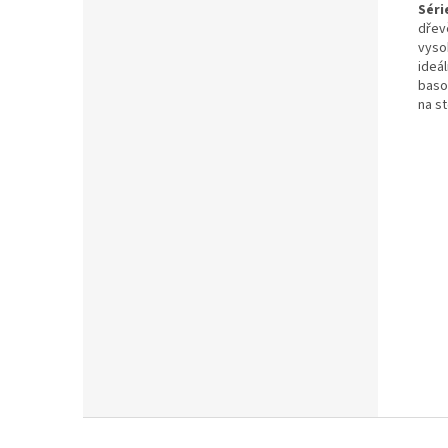
Séri
dřev
vyso
ideá
baso
na s
Z