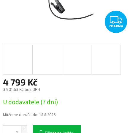
Z
ZDARMA
D
A
R
M
A
4 799 Kč
3 901,63 Kč bez DPH
Měrná
U dodavatele (7 dní)
cena:
Můžeme doručit do:
18.8.2026
Přidat do košíku