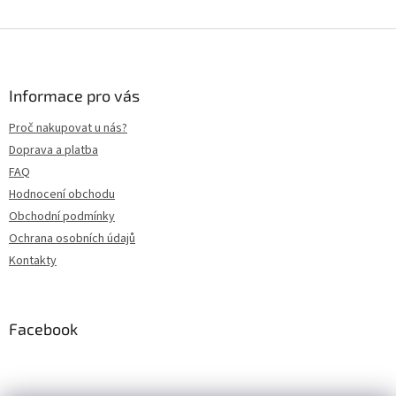
Z
á
p
a
Informace pro vás
t
Proč nakupovat u nás?
í
Doprava a platba
FAQ
Hodnocení obchodu
Obchodní podmínky
Ochrana osobních údajů
Kontakty
Facebook