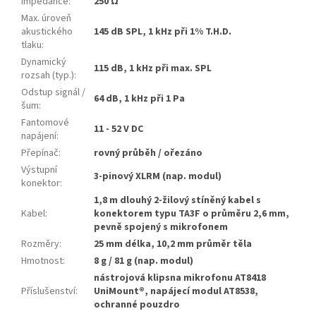
Impedance
:
250 Ω
Max. úroveň
akustického
145 dB SPL, 1 kHz při 1% T.H.D.
tlaku
:
Dynamický
115 dB, 1 kHz při max. SPL
rozsah (typ.)
:
Odstup signál /
64 dB, 1 kHz při 1 Pa
šum
:
Fantomové
11 - 52 V DC
napájení
:
Přepínač
:
rovný průběh / ořezáno
Výstupní
3-pinový XLRM (nap. modul)
konektor
:
1,8 m dlouhý 2-žilový stíněný kabel s
Kabel
:
konektorem typu TA3F o průměru 2,6 mm,
pevně spojený s mikrofonem
Rozměry
:
25 mm délka, 10,2 mm průměr těla
Hmotnost
:
8 g / 81 g (nap. modul)
nástrojová klipsna mikrofonu AT8418
Příslušenství
:
UniMount®, napájecí modul AT8538,
ochranné pouzdro