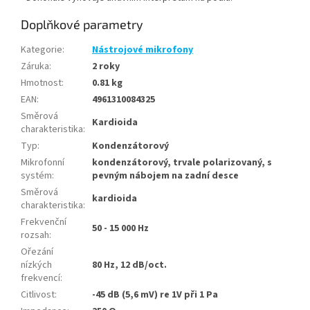
Doplňkové parametry
Kategorie
:
Nástrojové mikrofony
Záruka
:
2 roky
Hmotnost
:
0.81 kg
EAN
:
4961310084325
Směrová
Kardioida
charakteristika
:
Typ
:
Kondenzátorový
Mikrofonní
kondenzátorový, trvale polarizovaný, s
systém
:
pevným nábojem na zadní desce
Směrová
kardioida
charakteristika
:
Frekvenční
50 - 15 000 Hz
rozsah
:
Ořezání
nízkých
80 Hz, 12 dB/oct.
frekvencí
:
Citlivost
:
-45 dB (5,6 mV) re 1V při 1 Pa