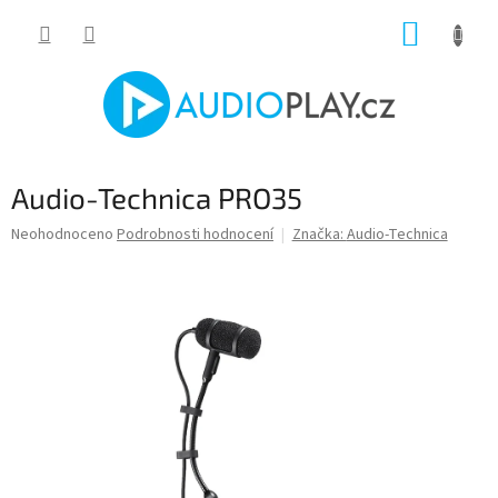
Přejít
NÁKUP
na
obsah
KOŠÍK
Audio-Technica PRO35
Průměrné
Neohodnoceno
Podrobnosti hodnocení
Značka:
Audio-Technica
hodnocení
produktu
je
0,0
z
5
hvězdiček.