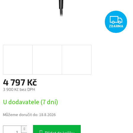
Z
ZDARMA
D
A
R
M
A
4 797 Kč
3 900 Kč bez DPH
Měrná
U dodavatele (7 dní)
cena:
Můžeme doručit do:
18.8.2026
Přidat do košíku