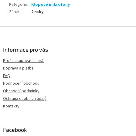
Kategorie
:
Klopové mikrofony
Záruka
:
2 roky
Z
á
p
a
Informace pro vás
t
Proč nakupovat u nás?
í
Doprava a platba
FAQ
Hodnocení obchodu
Obchodní podmínky
Ochrana osobních údajů
Kontakty
Facebook