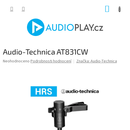
Přejít
NÁKUP
na
obsah
KOŠÍK
Audio-Technica AT831CW
Průměrné
Neohodnoceno
Podrobnosti hodnocení
Značka:
Audio-Technica
hodnocení
produktu
je
0,0
z
5
hvězdiček.